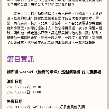
嗎？魏如萱還是魏如萱嗎？我們還是我們嗎？
從三百壯士的手動旋轉舞台、美人造型，時隔兩年，全新巡
演〈怪奇的珍珠〉讓魏如萱帶著音樂作品首次唱進墨爾本、雪
梨，再有廣州、杭州、北京…等城市，2026台北旗艦場即將回到
台北小巨蛋，如果記憶被抹去，勢必得再重返一次；如果還未體
驗，請和她一起走進小巨蛋，讓這顆美得冒泡的前『魏』珍珠，
帶著你一起探險未知，和她一起大笑，一起哭，見了面，請別忘
了為她鼓掌，把埋藏在內心深處的那顆珍珠，一起閃耀輸出！
節目資訊
魏如萱 waa wei 〈怪奇的珍珠〉巡迴演唱會 台北旗艦場
演出日期
2026/02/07 (六) 19:30
2026/02/08 (日) 17:00
售票日期
2025/11/27 (四) 中午12:00-18:00 好多會員優先購