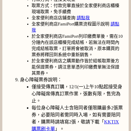
取票方式：付款完畢直接於全家便利商店櫃檯
現場取票，免手續費
全家便利商店店鋪查詢
請點我
全家便利商店FamiPort購票流程圖示說明
請點
我
於全家便利商店FamiPort列印繳費單後，需在10
分鐘內在該店櫃檯完成結帳，若無法在時間內
完成結帳取票，訂單將會被取消，原本購買的
票券將釋回到系統中重新銷售。
於全家便利商店之購票動作皆於結帳取票後方
能保證票券，請注意單憑列印繳費單無法保證
其票券。
身心障礙票券說明：
僅接受傳真訂購，12/1(一)上午10點起接受身
心障礙席傳真訂票作業，張數有限，售完為
止。
每位身心障礙人士含陪同者僅限購最多2張票
券，必要陪同者需同時入場，如有需要陪同
者，購票時請填寫2張，敬請下載「
KKTIX
購票刷卡單
」。