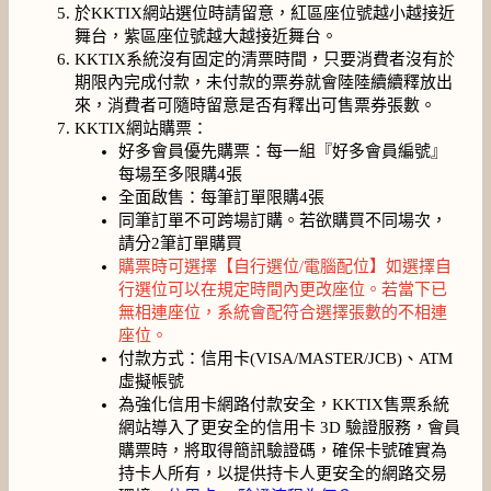
於KKTIX網站選位時請留意，紅區座位號越小越接近
舞台，紫區座位號越大越接近舞台。
KKTIX系統沒有固定的清票時間，只要消費者沒有於
期限內完成付款，未付款的票券就會陸陸續續釋放出
來，消費者可隨時留意是否有釋出可售票券張數。
KKTIX網站購票：
好多會員優先購票：每一組『好多會員編號』
每場至多限購4張
全面啟售：每筆訂單限購4張
同筆訂單不可跨場訂購。若欲購買不同場次，
請分2筆訂單購買
購票時可選擇【自行選位/電腦配位】如選擇自
行選位可以在規定時間內更改座位。若當下已
無相連座位，系統會配符合選擇張數的不相連
座位。
付款方式：信用卡(VISA/MASTER/JCB)、ATM
虛擬帳號
為強化信用卡網路付款安全，KKTIX售票系統
網站導入了更安全的信用卡 3D 驗證服務，會員
購票時，將取得簡訊驗證碼，確保卡號確實為
持卡人所有，以提供持卡人更安全的網路交易