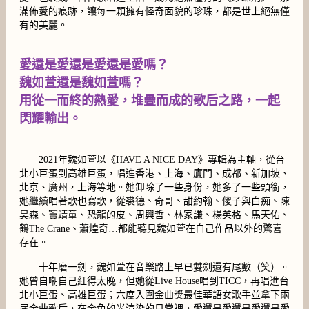
滿佈愛的痕跡，讓每一顆擁有怪奇面貌的珍珠，都是世上絕無僅
有的美麗。
愛還是愛還是愛還是愛嗎？
魏如萱還是魏如萱嗎？
用從一而終的熱愛，堆疊而成的歌后之路，一起
閃耀輸出。
2021年魏如萱以《HAVE A NICE DAY》專輯為主軸，從台
北小巨蛋到高雄巨蛋，唱進香港、上海、廈門、成都、新加坡、
北京、廣州，上海等地。她卸除了一些身份，她多了一些頭銜，
她繼續唱著歌也寫歌，從裘德、奇哥、甜約翰、傻子與白痴、陳
昊森、竇靖童、恐龍的皮、周興哲、林家謙、楊英格、馬天佑、
鶴The Crane、蕭煌奇…都能聽見魏如萱在自己作品以外的驚喜
存在。
十年磨一劍，魏如萱在音樂路上早已雙劍還有尾數（笑）。
她曾自嘲自己紅得太晚，但她從Live House唱到TICC，再唱進台
北小巨蛋、高雄巨蛋；六度入圍金曲獎最佳華語女歌手並拿下兩
屆金曲歌后，在金色的光渲染的日常裡，愛還是愛還是愛還是愛