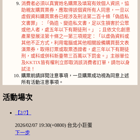
消費者必須以真實姓名購票及填寫有效個人資訊，協
助親友購買票券，應取得該個資所有人同意，一旦以
虛假資料購買票券已經涉及刑法第二百十條「偽造私
文書罪」：「偽造、變造私文書，足以生損害於公眾
或他人者，處五年以下有期徒刑。」 ；且依文化創意
產業發展法第十條之一第三項規定：「以虛偽資料或
其他不正方式，利用電腦或其他相關設備購買藝文表
演票券，取得訂票或取票憑證者，處三年以下有期徒
刑，或科或併科新臺幣三百萬以下罰金。」主辦單位
及KKTIX皆有權利立即取消該消費者訂單，請勿以身
試法！
購票前請詳閱注意事項，一旦購票成功視為同意上述
所有活動注意事項。
活動場次
【2/7】
2026/02/07 19:30(+0800)
台北小巨蛋
下一步