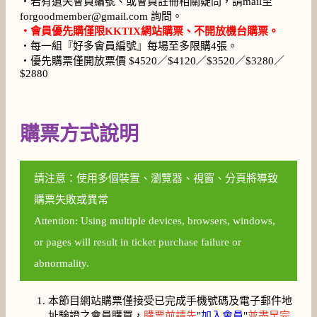
・若有遺失會員編號、或會員註冊相關疑問，請mail至
forgoodmember@gmail.com 詢問。
・會員優先購僅限KKTIX網站購票、不開放機台購票。
・每一組『好多會員編號』每場至多限購4張。
・優先購票僅開放票價 $4520／$4120／$3520／$3280／
$2880
購票方式說明
請注意：使用多個裝置、瀏覽器、視窗、分頁將導致
購票失敗或異常
Attention: Using multiple devices, browsers, windows,
or pages will result in ticket purchase failure or
abnormality.
本節目網站購票僅接受已完成手機號碼及電子郵件地
址驗證之會員購買，
購票前請先
"
加入會員
"
並盡早完