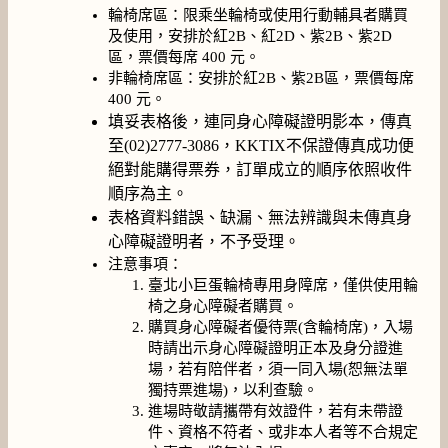
輪椅席區：限乘坐輪椅或使用行動輔具者購買
及使用，安排於紅2B、紅2D、紫2B、紫2D
區，票價每席 400 元。
非輪椅席區：安排於紅2B、紫2B區，票價每席
400 元。
填妥表格後，連同身心障礙證明影本，傳真
至(02)2777-3086，KKTIX不保證傳真成功便
絕對能購得票券，訂單成立的順序依照收件
順序為主。
表格資料錯誤、缺漏、無法辨識與未傳真身
心障礙證明者，不予受理。
注意事項：
臺北小巨蛋輪椅專用身障席，僅供使用輪
椅之身心障礙者購買。
購買身心障礙者優待票(含輪椅席)，入場
時請出示身心障礙證明正本及身分證進
場，若有陪伴者，須一同入場(恕無法單
獨持票進場)，以利查驗。
進場時敬請攜帶有效證件，若有未帶證
件、資格不符者、或非本人者等不合規定