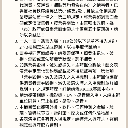
代購費、交通費、補貼等均包含在內）之情事者，已
違反社會秩序維護法第64條第2款；且依文化創意產
業發展法第十條之一第二項規定，將票券超過票面金
額或定價販售者，按票券張數，由直轄市政府、縣
（市）政府處每張票面金額之十倍至五十倍罰鍰，請
勿以身試法！
一人一票、憑票入場，
110公分以下兒童不得入3樓。
2、3樓觀眾勿站立跺腳，以拍手取代跳動。
票券視同有價證券，請妥善保存，如發生遺失、破
損、燒毀或無法辨識等狀況，恕不補發。
如遇票券毀損、滅失或遺失，主辦單位將依「藝文表
演票券定型化契約應記載及不得記載事項」第七項
「票券毀損、滅失及遺失之入場機制：主辦單位應提
供消費者票券毀損、滅失及遺失時之入場機制並詳加
說明。」之規定辦理，詳情請洽KKTIX客服中心。
請勿攜帶相機、攝影機、DV、錄音機入場，未經主辦
單位同意，禁止拍照、錄影、錄音。
本節目禁止攜帶外食、飲料、任何種類之金屬、玻
璃、寶特瓶容器、雷射筆、煙火或任何危險物品。
各表演場館各有其入場規定，請持票人遵守之，遲到
觀眾需遵守館方管制。