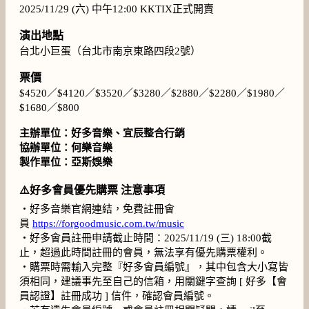
2025/11/29 (六) 中午12:00 KKTIX正式開賣
演出地點
台北小巨蛋（台北市南京東路四段2號）
票價
$4520／$4120／$3520／$3280／$2880／$2280／$1980／
$1680／$800
主辦單位：好多音樂、宜辰整合行銷
協辦單位：何樂音樂
製作單位：亞斯娛樂
⚠️好多會員優先購票 注意事項
・好多音樂官網連結，免費註冊會
員
https://forgoodmusic.com.tw/music
・好多會員註冊申請截止時間：2025/11/19 (三) 18:00截
止，超過此時間註冊的會員，無法享有優先購票權利。
・購票時需輸入完整『好多會員編號』，其中包含大小寫皆
須相同，建議事先至自己的信箱，用關鍵字查詢 [ 好多【會
員認證】註冊成功 ] 信件，確認會員編號。