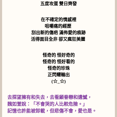
五度攻蛋 雙日齊發
在不確定的情感裡
咀嚼痛的經歷
刮出新的傷疤 滿佈愛的痕跡
活得面目全非 卻又瘋狂美麗
怪奇的 怪好奇的
怪奇的 怪好看的
怪奇的珍珠
正閃耀輸出
(☆_☆)
去探望擁有和失去，去看顧眷戀和遺憾，
魏如萱說：「不會哭的人比較危險。」
記憶也許能被卸載，但悲傷不會，愛也是。