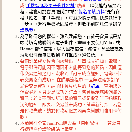
成
"
手機號碼及電子郵件地址
"
驗證
，以便進行購票流
程，建議可於會員"設定"中的"
報名預填資料
"先行存
檔「姓名」和「手機」，可減少購票時間快速進行下
一步。（進行手機號碼驗證，但收不到簡訊怎麼辦？
請點我
）
為了確保您的權益，強烈建議您，在註冊會員或是結
帳時填寫的聯絡人電子郵件，盡量不要使用Yahoo或
Hotmail郵件信箱，以免因為擋信、漏信，甚至被視為
垃圾郵件而無法收到『訂單成立通知信』。
每個訂單成立後會向您發出「訂單成立通知」電郵。
電子郵件可能因不同因素未能寄到您的郵箱，因此僅
作交易通知之用。沒收到「訂單成立通知」電郵不代
表交易沒有成功。 在購票流程中 一旦無法確認訂單
是否交易成功，請前往會員帳戶的「
訂單
」查詢您的
消費資料。只要是成功的訂單，皆會顯示您所消費的
資訊；若查不到您所訂購的資訊或是收到訂單逾期取
消的通知，即表示交易並未成功，請重新訂票。若您
是付款失敗，請於付款期限之內再次嘗試用信用卡付
款。
本節目在全家FamiPort購票為「自動配位」，若需自
行選擇座位請於網站上購票。