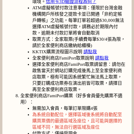
環境。
信用卡3D驗證流程為何？
ATM虛擬帳號付款注意事項：僅限於台灣金融
機構開戶所核發之提款卡並已開通「非約定帳
戶轉帳」之功能，每筆訂單若超過$30,000無法
選擇ATM虛擬帳號付款，請務必於期限內付
款，逾期未付款訂單將會自動取消
取票方式：全家取票(手續費每筆$30/4張為限，
請於全家便利商店繳納給櫃檯)
KKTIX購票流程圖示說明
請點我
全家便利商店FamiPort取票說明
請點我
選擇全家便利商店FamiPort取票請留意：請勿在
啟售當天於網站訂購完成後馬上至全家便利商
店取票，極有可能因系統繁忙無法馬上取票，
只要訂購成功票券在演出前皆可取票，請擇日
再至全家便利商店取票。
全家便利商店FamiPort購票（好多會員優先購票不適
用）：
無需加入會員，每筆訂單限購4張
為系統自動配位，選擇區域後系統將自動配至
購買票價的最適區域及座位，且可能與選擇的
區域不同，無法自行選區域及座位
付款方式：僅接受現金