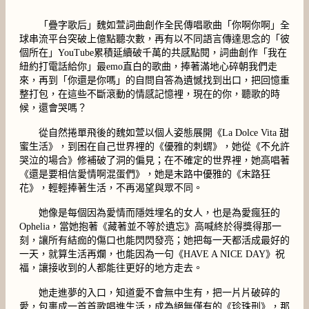
「疊字歌后」魏如萱詞曲創作全民傳唱歌曲「你啊你啊」全
球串流平台突破上億點聽次數，再有以不同語言傳達思念的「彼
個所在」YouTube累積延續破千萬的共感點閱，詞曲創作「我在
紐約打電話給你」最emo直白的歌曲，捧著滿地心碎朝我們走
來，再到「你還是你嗎」的自問自答為遺憾找到出口，把回憶重
整打包，在這些不斷滾動的情感記憶裡，現在的你，聽歌的時
候，還會哭嗎？
從自然捲單飛後的魏如萱以個人姿態展開《La Dolce Vita 甜
蜜生活》，到困在自己世界裡的《優雅的刺蝟》，她從《不允許
哭泣的場合》修補破了洞的偏見；在不確定的世界裡，她高唱著
《還是要相信愛情啊混蛋們》，她是末路中優雅的《末路狂
花》，輕輕捧著生活，不再渴望與眾不同。
她像是每個因為愛情而隱姓埋名的女人，也是為愛瘋狂的
Ophelia，當她抱著《藏著並不等於遺忘》高喊終於得獎得那一
刻，讓所有結痂的傷口也能閃閃發亮；她把每一天都活成最好的
一天，就算生活再爛，也能因為一句《HAVE A NICE DAY》祝
福，讓接收到的人都能往更好的地方走去。
她走進夢的入口，知道愛不會無中生有，把一片片破碎的
愛，包裹成一首首歌唱進生活，成為絕無僅有的《珍珠刑》，那