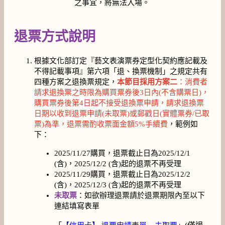
之事宜，將無法入場。
退票方式說明
根據文化部訂定『藝文表演票券定型化契約應記載及
不得記載事項』第六項「退、換票機制」之規定共有
四種方案之退換票規定，
本節目採用方案二
：消費者
請求退換票之時限為購買票券後3日內(不含購票日)，
購買票券後第4日起不接受退換票申請，
請求退換票
日期以收到退票申請(未取票)或郵戳日(實體票券/已取
票)為準，退票需酌收票面金額5%手續費
，範例如
下：
2025/11/27購買，退票截止日為2025/12/1
(含)，2025/12/2 (含)起的退票不再受理
2025/11/29購買，退票截止日為2025/12/2
(含)，2025/12/3 (含)起的退票不再受理
未取票
：如欲辦理退票請於退票期限內至以下
連結填寫表單