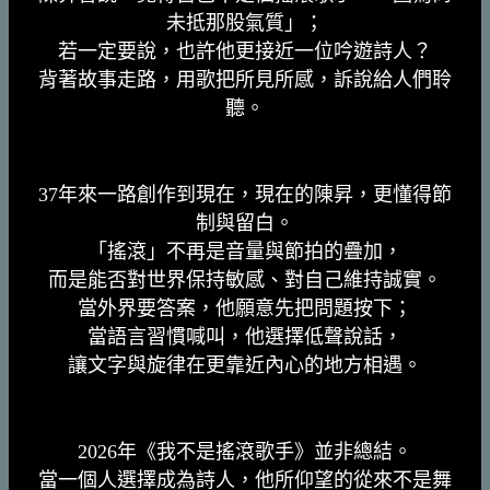
未抵那股氣質」；
若一定要說，也許他更接近一位吟遊詩人？
背著故事走路，用歌把所見所感，訴說給人們聆
聽。
37年來一路創作到現在，現在的陳昇，更懂得節
制與留白。
「搖滾」不再是音量與節拍的疊加，
而是能否對世界保持敏感、對自己維持誠實。
當外界要答案，他願意先把問題按下；
當語言習慣喊叫，他選擇低聲說話，
讓文字與旋律在更靠近內心的地方相遇。
2026年《我不是搖滾歌手》並非總結。
當一個人選擇成為詩人，他所仰望的從來不是舞