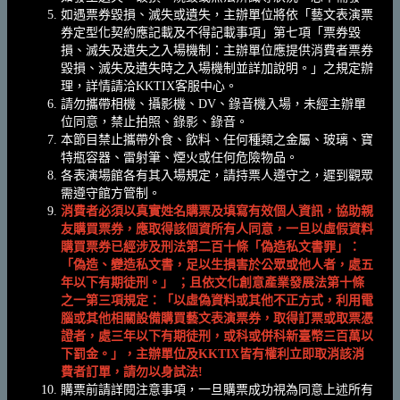
如遇票券毀損、滅失或遺失，主辦單位將依「藝文表演票
券定型化契約應記載及不得記載事項」第七項「票券毀
損、滅失及遺失之入場機制：主辦單位應提供消費者票券
毀損、滅失及遺失時之入場機制並詳加說明。」之規定辦
理，詳情請洽KKTIX客服中心。
請勿攜帶相機、攝影機、DV、錄音機入場，未經主辦單
位同意，禁止拍照、錄影、錄音。
本節目禁止攜帶外食、飲料、任何種類之金屬、玻璃、寶
特瓶容器、雷射筆、煙火或任何危險物品。
各表演場館各有其入場規定，請持票人遵守之，遲到觀眾
需遵守館方管制。
消費者必須以真實姓名購票及填寫有效個人資訊，協助親
友購買票券，應取得該個資所有人同意，一旦以虛假資料
購買票券已經涉及刑法第二百十條「偽造私文書罪」：
「偽造、變造私文書，足以生損害於公眾或他人者，處五
年以下有期徒刑。」 ；且依文化創意產業發展法第十條
之一第三項規定：「以虛偽資料或其他不正方式，利用電
腦或其他相關設備購買藝文表演票券，取得訂票或取票憑
證者，處三年以下有期徒刑，或科或併科新臺幣三百萬以
下罰金。」，主辦單位及KKTIX皆有權利立即取消該消
費者訂單，請勿以身試法!
購票前請詳閱注意事項，一旦購票成功視為同意上述所有