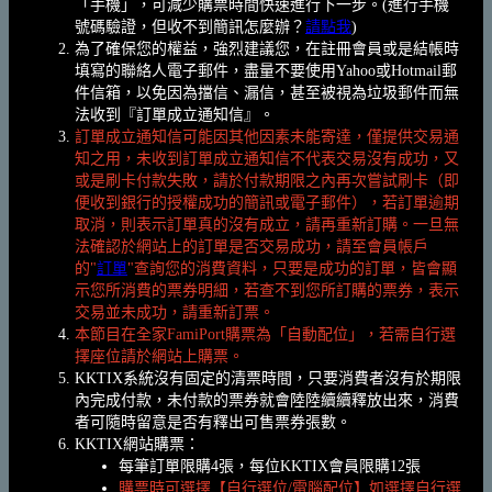
「手機」，可減少購票時間快速進行下一步。(進行手機
號碼驗證，但收不到簡訊怎麼辦？
請點我
)
為了確保您的權益，強烈建議您，在註冊會員或是結帳時
填寫的聯絡人電子郵件，盡量不要使用Yahoo或Hotmail郵
件信箱，以免因為擋信、漏信，甚至被視為垃圾郵件而無
法收到『訂單成立通知信』。
訂單成立通知信可能因其他因素未能寄達，僅提供交易通
知之用，未收到訂單成立通知信不代表交易沒有成功，又
或是刷卡付款失敗，請於付款期限之內再次嘗試刷卡（即
便收到銀行的授權成功的簡訊或電子郵件），若訂單逾期
取消，則表示訂單真的沒有成立，請再重新訂購。一旦無
法確認於網站上的訂單是否交易成功，請至會員帳戶
的"
訂單
"查詢您的消費資料，只要是成功的訂單，皆會顯
示您所消費的票券明細，若查不到您所訂購的票券，表示
交易並未成功，請重新訂票。
本節目在全家FamiPort購票為「自動配位」，若需自行選
擇座位請於網站上購票。
KKTIX系統沒有固定的清票時間，只要消費者沒有於期限
內完成付款，未付款的票券就會陸陸續續釋放出來，消費
者可隨時留意是否有釋出可售票券張數。
KKTIX網站購票：
每筆訂單限購4張，每位KKTIX會員限購12張
購票時可選擇【自行選位/電腦配位】如選擇自行選