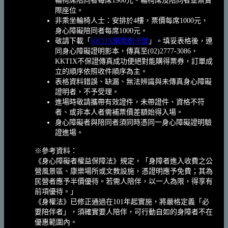
輪椅席陪同者每席1900元。輪椅席及陪同者並無實
際座位。
非乘坐輪椅人士：安排於4樓，票價每席1000元，
身心障礙陪同者每席1000元。
敬請下載「
KKTIX購票刷卡單
」。填妥表格後，連
同身心障礙證明影本，傳真至(02)2777-3086，
KKTIX不保證傳真成功便絕對能購得票券，訂單成
立的順序依照收件順序為主。
表格資料錯誤、缺漏、無法辨識與未傳真身心障礙
證明者，不予受理。
進場時敬請攜帶有效證件，未帶證件、資格不符
者、或非本人者需補票價差額始得入場。
身心障礙者與陪同者須同時憑同一身心障礙證明驗
證進場。
※參考資料：
《身心障礙者權益保障法》規定，「身障者進入收費之公
營風景區、康樂場所或文教設施，憑證明應予免費；其為
民營者應予半價優待。若需人陪伴，以一人為限，得享有
前項優待。」
《身權法》已修正通過在101年起實施，將嚴格定義「必
要陪伴者」，須確實要人陪伴，可行動自如的身障者不在
優惠範圍內。