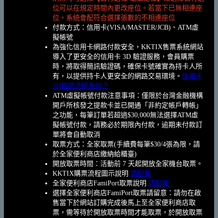
位可以在規定時間內更改座位。若當下已無相連座
位，系統會配符合選擇張數的不相連座位
付款方式：信用卡(VISA/MASTER/JCB)、ATM虛
擬帳號
為強化信用卡網路付款安全，KKTIX售票系統網站
導入了更安全的信用卡 3D 驗證服務，會員購票
時，將取得簡訊驗證碼，確保卡號確實為持卡人所
有，以提供持卡人更安全的網路交易環境。
信用卡
3D驗證流程為何？
ATM虛擬帳號付款注意事項：僅限於台灣金融機構
開戶所核發之提款卡並已開通「非約定帳戶轉帳」
之功能，每筆訂單若超過$30,000無法選擇ATM虛
擬帳號付款，請務必於期限內付款，逾期未付款訂
單將會自動取消
取票方式：全家取票(手續費每筆$30/4張為限，請
於全家便利商店繳納給櫃臺)
開放取票時間：活動前 7 天起開放全家機台取票。
KKTIX購票流程圖示說明
請點我
全家便利商店FamiPort取票說明
請點我
選擇全家便利商店FamiPort取票請留意：請勿在啟
售當下於網站訂購完成後馬上至全家便利商店取
票，需等待於開放取票時間才能取票，於開放取票