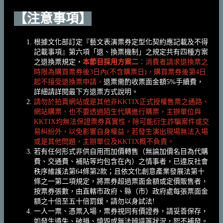
【注意事項】
根據文化部訂定『藝文表演票券定型化契約應記載及不得
記載事項』第六項「退、換票機制」之規定共有四種方案
之退換票規定，
本節目採用方案二
：消費者請求退換票之
時限為購買票券後3日內(不含購票日)，購買票券後第4日
起不接受退換票申請，
退票需酌收票面金額5%手續費，
詳細請詳閱最下方退票方式說明。
請勿於拍賣網站或是其他非KKTIX正式授權售票之通路、
網站購票、也不要透過陌生代購進行購票，主辦單位與
KKTIX均無法保證票券真實性。除可能衍生詐騙案件或交
易糾紛外，以免影響自身權益，若發生演出現場無法入場
或是其他問題，主辦單位及KKTIX概不負責。
若有任何形式非供自用而加價轉售（無論加價名目為代購
費、交通費、補貼等均包含在內）之情事者，已違反社會
秩序維護法第64條第2款；且依文化創意產業發展法第十
條之一第二項規定，將票券超過票面金額或定價販售者，
按票券張數，由直轄市政府、縣（市）政府處每張票面金
額之十倍至五十倍罰鍰，請勿以身試法!
一人一票、憑票入場，票券視同有價證券，請妥善保存，
如發生遺失、破損、燒毀或無法辨識等狀況，恕不補發。