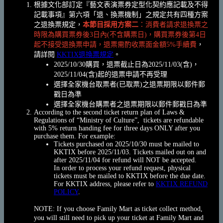
根據文化部訂定『藝文表演票券定型化契約應記載及不得
記載事項』第六項「退、換票機制」之規定共有四種方案
之退換票規定，
本節目採用方案二
：消費者請求退換票之
時限為購買票券後3日內(不含購票日)，購買票券後第4日
起不接受退換票申請，退票需酌收票面金額5%手續費
，
請詳閱
KKTIX退換票規定
。
2025/10/30購買，退票截止日為2025/11/03(含)，
2025/11/04(含)起的退票申請不再受理
選擇全家機台取票者(已取票)之退票期限以郵件郵
戳日為準
選擇全家機台購票者之退票期限以郵件郵戳日為準
According to the second ticket return plan of Laws &
Regulations of “Ministry of Culture”, tickets are refundable
with 5% return handing fee for three days ONLY after you
purchase them. For example:
Tickets purchased on 2025/10/30 must be mailed to
KKTIX before 2025/11/03. Tickets mailed out on and
after 2025/11/04 for refund will NOT be accepted.
In order to process your refund request, physical
tickets must be mailed to KKTIX before the due date.
For KKTIX address, please refer to
KKTIX REFUND
POLICY
.
NOTE: If you choose Family Mart as ticket collect method,
you will still need to pick up your ticket at Family Mart and