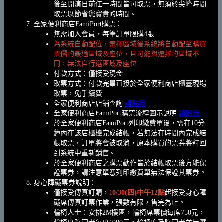
後至開演日前任一時間皆可取票，無須於尖峰時間
取票以節省您寶貴的時間。
全家便利商店FamiPort購票：
無需加入會員，每筆訂單限購4張
為系統自動配位，選擇區域後系統將自動配至購買
票價的最適區域及座位，且可能與選擇的區域不
同，無法自行選區域及座位
付款方式：僅接受現金
取票方式：付款完畢直接於全家便利商店櫃臺現場
取票，免手續費
全家便利商店店鋪查詢
請點我
全家便利商店FamiPort購票流程圖示說明
請點我
於全家便利商店FamiPort列印繳費單後，需在10分
鐘內在該店櫃檯完成結帳，若無法在時間內完成結
帳取票，訂單將會被取消，原本購買的票券將釋回
到系統中重新銷售。
於全家便利商店之購票動作皆於結帳取票後方能保
證票券，請注意單憑列印繳費單無法保證其票券。
身心障礙票券說明：
僅接受傳真訂購，
10/30(四)中午12點
起接受身心障
礙席傳真訂票作業，張數有限，售完為止。
輪椅人士：安排2M樓區，輪椅席票價每席750元，